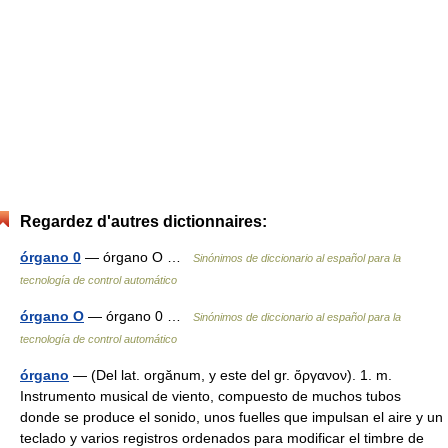
Regardez d'autres dictionnaires:
órgano 0
— órgano O …
Sinónimos de diccionario al español para la
tecnología de control automático
órgano O
— órgano 0 …
Sinónimos de diccionario al español para la
tecnología de control automático
órgano
— (Del lat. orgănum, y este del gr. ὄργανον). 1. m.
Instrumento musical de viento, compuesto de muchos tubos
donde se produce el sonido, unos fuelles que impulsan el aire y un
teclado y varios registros ordenados para modificar el timbre de