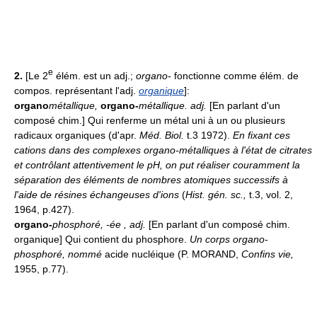
e
2.
[Le 2
élém. est un adj.;
organo-
fonctionne comme élém. de
compos. représentant l'adj.
organique
]:
organo
métallique,
organo-
métallique.
adj.
[En parlant d'un
composé chim.] Qui renferme un métal uni à un ou plusieurs
radicaux organiques (d'apr.
Méd. Biol.
t.3 1972).
En fixant ces
cations dans des complexes organo-métalliques à l'état de citrates
et contrôlant attentivement le pH, on put réaliser couramment la
séparation des éléments de nombres atomiques successifs à
l'aide de résines échangeuses d'ions
(
Hist. gén. sc.,
t.3, vol. 2,
1964, p.427).
organo-
phosphoré, -ée
, adj.
[En parlant d'un composé chim.
organique] Qui contient du phosphore.
Un corps organo-
phosphoré, nommé
acide nucléique (P. MORAND,
Confins vie,
1955, p.77).