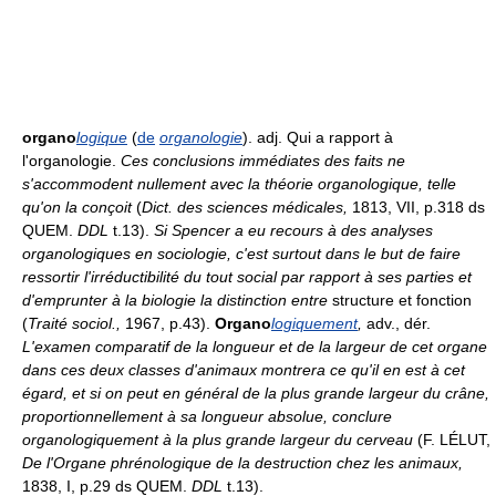
organo
logique
(
de
organologie
). adj. Qui a rapport à
l'organologie.
Ces conclusions immédiates des faits ne
s'accommodent nullement avec la théorie organologique, telle
qu'on la conçoit
(
Dict. des sciences médicales,
1813, VII, p.318 ds
QUEM.
DDL
t.13).
Si Spencer a eu recours à des analyses
organologiques en sociologie, c'est surtout dans le but de faire
ressortir l'irréductibilité du tout social par rapport à ses parties et
d'emprunter à la biologie la distinction entre
structure et fonction
(
Traité sociol.,
1967, p.43).
Organo
logiquement
,
adv., dér.
L'examen comparatif de la longueur et de la largeur de cet organe
dans ces deux classes d'animaux montrera ce qu'il en est à cet
égard, et si on peut en général de la plus grande largeur du crâne,
proportionnellement à sa longueur absolue, conclure
organologiquement à la plus grande largeur du cerveau
(F. LÉLUT,
De l'Organe phrénologique de la destruction chez les animaux,
1838, I, p.29 ds QUEM.
DDL
t.13).