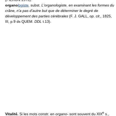
organo
logiste
,
subst.
L'organologiste, en examinant les formes du
crâne, n'a pas d'autre but que de déterminer le degré de
développement des parties cérébrales
(F. J. GALL,
op. cit.,
1825,
III, p.9 ds QUEM.
DDL
t.13).
e
Vitalité.
Si les mots constr. en
organo-
sont souvent du XIX
s.,