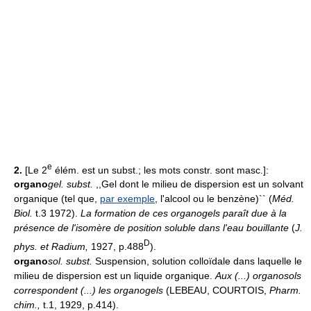
e
2.
[Le 2
élém. est un subst.; les mots constr. sont masc.]:
organo
gel.
subst.
,,Gel dont le milieu de dispersion est un solvant
organique (tel que,
par exemple
, l'alcool ou le benzène)`` (
Méd.
Biol.
t.3 1972).
La formation de ces organogels paraît due à la
présence de l'isomère de position soluble dans l'eau bouillante
(
J.
D
phys. et Radium,
1927, p.488
).
organo
sol.
subst.
Suspension, solution colloïdale dans laquelle le
milieu de dispersion est un liquide organique.
Aux (...) organosols
correspondent (...) les organogels
(LEBEAU, COURTOIS,
Pharm.
chim.,
t.1, 1929, p.414).