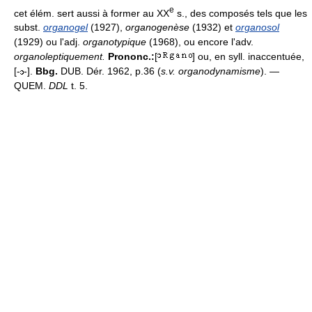
e
cet élém. sert aussi à former au XX
s., des composés tels que les
subst.
organogel
(1927),
organogenèse
(1932) et
organosol
(1929) ou l'adj.
organotypique
(1968), ou encore l'adv.
organoleptiquement.
Prononc.:
[
] ou, en syll. inaccentuée,
[-
-].
Bbg.
DUB. Dér. 1962, p.36 (
s.v.
organodynamisme
). —
QUEM.
DDL
t. 5.