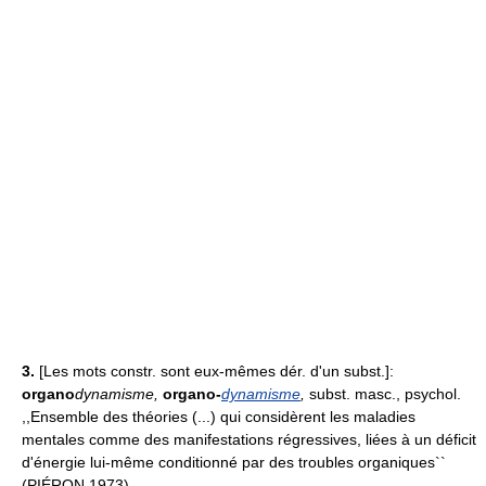
3.
[Les mots constr. sont eux-mêmes dér. d'un subst.]:
organo
dynamisme,
organo-
dynamisme
,
subst. masc., psychol.
,,Ensemble des théories (...) qui considèrent les maladies
mentales comme des manifestations régressives, liées à un déficit
d'énergie lui-même conditionné par des troubles organiques``
(PIÉRON 1973).