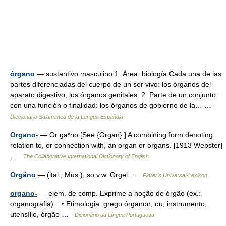
órgano
— sustantivo masculino 1. Área: biología Cada una de las
partes diferenciadas del cuerpo de un ser vivo: los órganos del
aparato digestivo, los órganos genitales. 2. Parte de un conjunto
con una función o finalidad: los órganos de gobierno de la… …
Diccionario Salamanca de la Lengua Española
Organo-
— Or ga*no [See {Organ}.] A combining form denoting
relation to, or connection with, an organ or organs. [1913 Webster]
…
The Collaborative International Dictionary of English
Orgăno
— (ital., Mus.), so v.w. Orgel …
Pierer's Universal-Lexikon
organo-
— elem. de comp. Exprime a noção de órgão (ex.:
organografia). ‣ Etimologia: grego órganon, ou, instrumento,
utensílio, órgão …
Dicionário da Língua Portuguesa