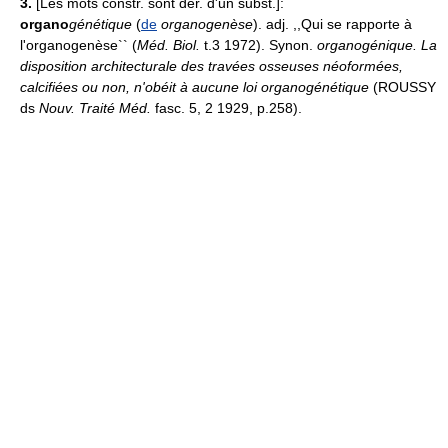
3.
[Les mots constr. sont dér. d'un subst.]:
organo
génétique
(
de
organogenèse
). adj. ,,Qui se rapporte à
l'organogenèse`` (
Méd. Biol.
t.3 1972). Synon.
organogénique.
La
disposition architecturale des travées osseuses néoformées,
calcifiées ou non, n'obéit à aucune loi organogénétique
(ROUSSY
ds
Nouv. Traité Méd.
fasc. 5, 2 1929, p.258).