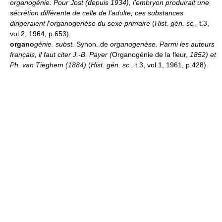
organogénie.
Pour Jost (depuis 1934), l'embryon produirait une
sécrétion différente de celle de l'adulte; ces substances
dirigeraient l'organogenèse du sexe primaire
(
Hist. gén. sc.,
t.3,
vol.2, 1964, p.653).
organo
génie.
subst.
Synon. de
organogenèse.
Parmi les auteurs
français, il faut citer J.-B. Payer (
Organogénie de la fleur,
1852) et
Ph. van Tieghem (1884)
(
Hist. gén. sc.,
t.3, vol.1, 1961, p.428).