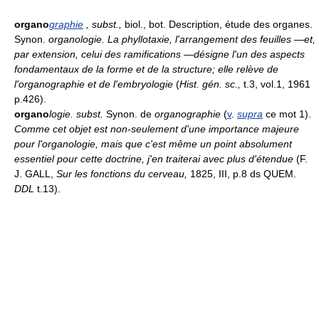
organo
graphie
, subst.
,
biol., bot. Description, étude des organes.
Synon.
organologie.
La phyllotaxie, l'arrangement des feuilles —et,
par extension, celui des ramifications —désigne l'un des aspects
fondamentaux de la forme et de la structure; elle relève de
l'organographie et de l'embryologie
(
Hist. gén. sc.,
t.3, vol.1, 1961
p.426).
organo
logie.
subst.
Synon. de
organographie
(
v
.
supra
ce mot 1).
Comme cet objet est non-seulement d'une importance majeure
pour l'organologie, mais que c'est même un point absolument
essentiel pour cette doctrine, j'en traiterai avec plus d'étendue
(F.
J. GALL,
Sur les fonctions du cerveau,
1825, III, p.8 ds QUEM.
DDL
t.13).