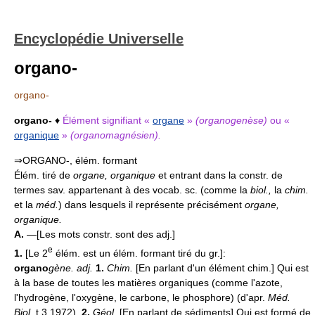
Encyclopédie Universelle
organo-
organo-
organo-
♦
Élément signifiant «
organe
»
(organogenèse)
ou «
organique
»
(organomagnésien).
⇒ORGANO-, élém. formant
Élém. tiré de
organe, organique
et entrant dans la constr. de
termes sav. appartenant à des vocab. sc. (comme la
biol.,
la
chim.
et la
méd.
) dans lesquels il représente précisément
organe,
organique.
A.
—[Les mots constr. sont des adj.]
e
1.
[Le 2
élém. est un élém. formant tiré du gr.]:
organo
gène.
adj.
1.
Chim.
[En parlant d'un élément chim.] Qui est
à la base de toutes les matières organiques (comme l'azote,
l'hydrogène, l'oxygène, le carbone, le phosphore) (d'apr.
Méd.
Biol.
t.3 1972).
2.
Géol.
[En parlant de sédiments] Qui est formé de