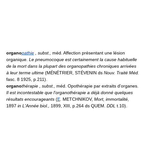
organo
pathie
, subst.
,
méd. Affection présentant une lésion
organique.
Le pneumocoque est certainement la cause habituelle
de la mort dans la plupart des organopathies chroniques arrivées
à leur terme ultime
(MÉNÉTRIER, STÉVENIN ds
Nouv. Traité Méd.
fasc. 8 1925, p.211).
organo
thérapie
, subst.
,
méd. Opothérapie par extraits d'organes.
Il est incontestable que l'organothérapie a déjà donné quelques
résultats encourageants
(
E
. METCHNIKOV,
Mort, immortalité,
1897
in L'Année biol.,
1899, XIII, p.264 ds QUEM.
DDL
t.10).