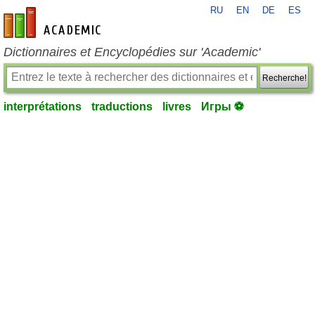
RU
EN
DE
ES
fr-academic.com
Dictionnaires et Encyclopédies sur 'Academic'
Recherche!
interprétations
traductions
livres
Игры ⚽