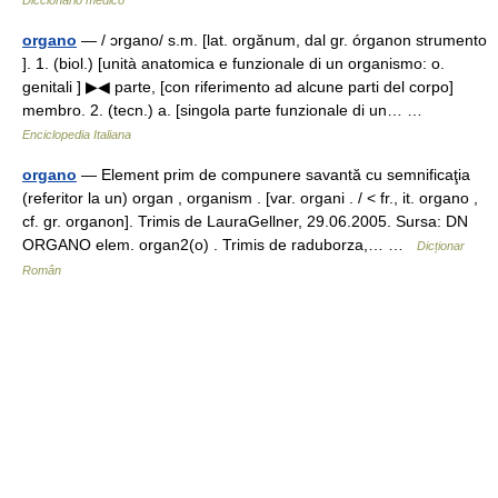
organo
— / ɔrgano/ s.m. [lat. orgănum, dal gr. órganon strumento
]. 1. (biol.) [unità anatomica e funzionale di un organismo: o.
genitali ] ▶◀ parte, [con riferimento ad alcune parti del corpo]
membro. 2. (tecn.) a. [singola parte funzionale di un… …
Enciclopedia Italiana
organo
— Element prim de compunere savantă cu semnificaţia
(referitor la un) organ , organism . [var. organi . / < fr., it. organo ,
cf. gr. organon]. Trimis de LauraGellner, 29.06.2005. Sursa: DN
ORGANO elem. organ2(o) . Trimis de raduborza,… …
Dicționar
Român