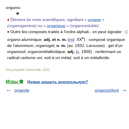
organo-
❖
♦
Élément de mots scientifiques, signifiant «
organe
»
(organogenèse)
ou «
organique
»
(organosoluble).
♦
Outre les composés traités à l'ordre alphab., on peut signaler :
||
e
organo-aluminique,
adj. et n. m.
(
mil
. XX
) :
composé organique
de l'aluminium;
organogel,
n. m.
(av. 1932, Larousse) :
gel d'un
organosol;
organométalloïdique,
adj.
(
v
. 1900) :
renfermant un
radical carbone uni, soit à un métal, soit à un métalloïde.
Encyclopédie Universelle
.
2012
.
Игры ⚽
Нужно решить контрольную?
organite
organochloré